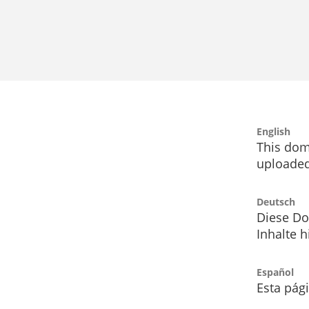
English
This dom
uploaded
Deutsch
Diese Do
Inhalte h
Español
Esta pág