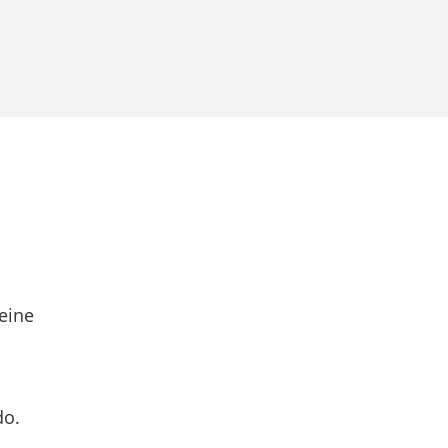
eine
do.